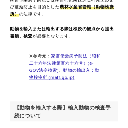
び蔓延防止を目的とした
農林水産省管轄
（動物検疫
所）
の法律です。
動物を輸入または輸出する際は検疫の観点から提出
書類、検査
が必要となります。
※参考元：
家畜伝染病予防法（昭和
二十六年法律第百六十六号）(e-
GOV法令検索)
、
動物の輸出入：動
物検疫所 (maff.go.jp)
【動物を輸入する際】輸入動物の検査手
続について