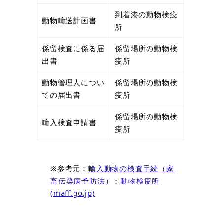
到着港の動物検疫
動物輸送計画書
所
係留検査に係る届
係留場所の動物検
出書
疫所
動物管理人につい
係留場所の動物検
ての届出書
疫所
係留場所の動物検
輸入検査申請書
疫所
※参考元：
輸入動物の検査手続（家
畜伝染病予防法）：動物検疫所
(maff.go.jp)