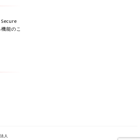
cure
る機能のこ
営法人