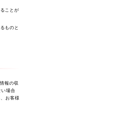
することが
じるものと
る情報の収
ない場合
れ、お客様