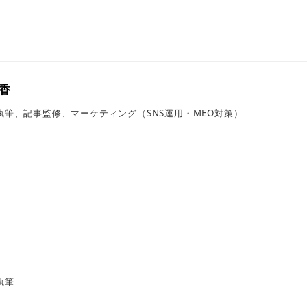
香
執筆、記事監修、マーケティング（SNS運用・MEO対策）
執筆