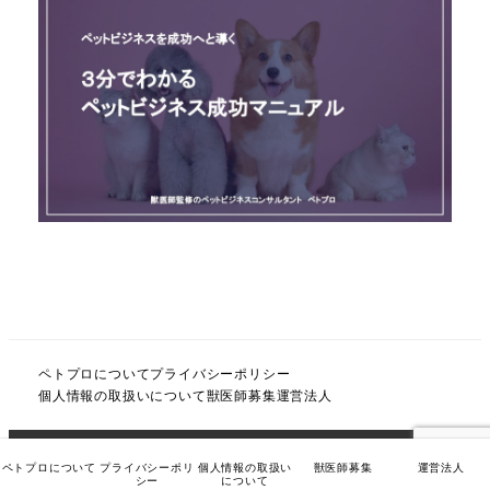
ペトプロについて
プライバシーポリシー
個人情報の取扱いについて
獣医師募集
運営法人
獣医師監修のコンサルティング ペトプロ all right
ペトプロについて
プライバシーポリ
個人情報の取扱い
獣医師募集
運営法人
シー
について
reserved