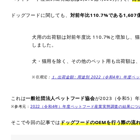
ドッグフードに関しても、
対前年比110.7%である1,607億
犬用の出荷額は対前年度比 110.7%と増加し、猫
しました。
犬・猫用を除く、その他のペット用も出荷額は、対
_
※引用元：
１. 出荷金額 : 用途別
2022（令和4年）年度
これは
一般社団法人ペットフード協会
が2023（令和5
※参考元：
2022（令和4年）年度ペットフード産業実態調査の結果に
そこで今回の記事では
ドッグフードのOEMを行う際の流