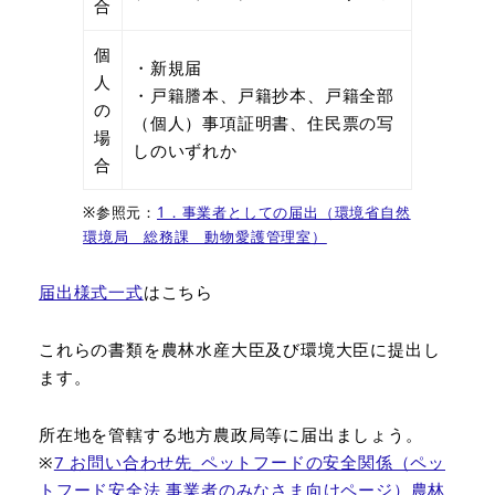
合
個
・新規届
人
・戸籍謄本、戸籍抄本、戸籍全部
の
（個人）事項証明書、住民票の写
場
しのいずれか
合
※参照元：
1．事業者としての届出（環境省自然
環境局 総務課 動物愛護管理室）
届出様式一式
はこちら
これらの書類を農林水産大臣及び環境大臣に提出し
ます。
所在地を管轄する地方農政局等に届出ましょう。
※
7 お問い合わせ先_ペットフードの安全関係（ペッ
トフード安全法 事業者のみなさま向けページ）農林