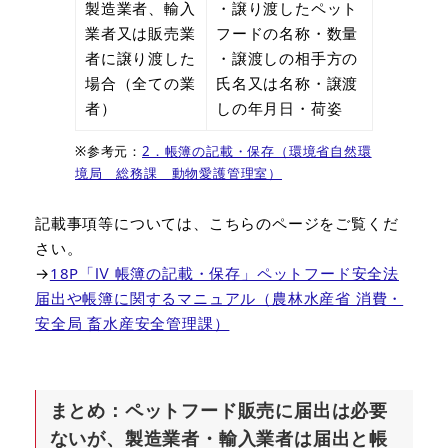
製造業者、輸入
・譲り渡したペット
業者又は販売業
フードの名称・数量
者に譲り渡した
・譲渡しの相手方の
場合（全ての業
氏名又は名称・譲渡
者）
しの年月日・荷姿
※参考元：
2．帳簿の記載・保存（環境省自然環
境局 総務課 動物愛護管理室）
記載事項等については、こちらのページをご覧くだ
さい。
→
18P「Ⅳ 帳簿の記載・保存」ペットフード安全法
届出や帳簿に関するマニュアル（農林水産省 消費・
安全局 畜水産安全管理課）
まとめ：ペットフード販売に届出は必要
ないが、製造業者・輸入業者は届出と帳