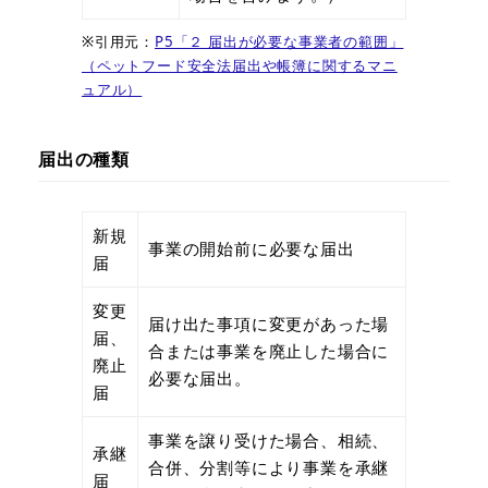
※引用元：
P5「２ 届出が必要な事業者の範囲」
（ペットフード安全法届出や帳簿に関するマニ
ュアル）
届出の種類
新規
事業の開始前に必要な届出
届
変更
届け出た事項に変更があった場
届、
合または事業を廃止した場合に
廃止
必要な届出。
届
事業を譲り受けた場合、相続、
承継
合併、分割等により事業を承継
届